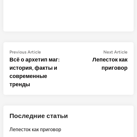
Post
Previous
Nex
Previous Article
Next Article
article:
artic
Всё о архетип маг:
Лепесток как
navigation
история, факты и
приговор
современные
тренды
Последние статьи
Лепесток как приговор