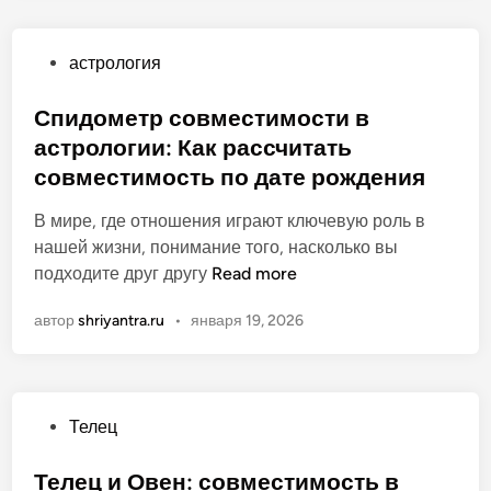
о
о
о
м
с
н
О
астрология
е
т
я
п
т
и
т
у
Спидометр совместимости в
р
п
ь
б
астрологии: Как рассчитать
с
а
г
л
о
совместимость по дате рождения
р
а
и
в
ы
р
к
В мире, где отношения играют ключевую роль в
м
:
м
о
нашей жизни, понимание того, насколько вы
е
К
о
в
С
подходите друг другу
Read more
с
а
н
а
п
т
л
и
автор
shriyantra.ru
•
января 19, 2026
н
и
и
ь
ю
о
д
м
к
в
о
о
у
а
м
с
л
ш
О
Телец
е
т
я
и
п
т
и
т
х
у
Телец и Овен: совместимость в
р
п