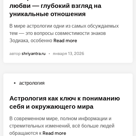
о
о
б
любви — глубокий взгляд на
с
о
р
т
л
о
уникальные отношения
д
п
н
и
в
а
о
о
к
В мире астрологии одни из самых обсуждаемых
м
т
д
ш
о
тем — это вопросы совместимости знаков
е
е
а
е
в
Т
Зодиака, особенно
Read more
с
р
т
н
а
е
т
о
а
и
автор
shriyantra.ru
•
января 13, 2026
н
л
и
ж
м
й
о
е
м
д
р
ц
о
е
о
и
с
н
ж
О
астрология
О
т
и
д
п
в
и
я
е
у
Астрология как ключ к пониманию
е
в
:
н
б
себя и окружающего мира
н
а
О
и
л
:
с
н
я
В современном мире, полном информации и
и
с
т
л
,
стремительных изменений, всё больше людей
к
о
р
а
к
А
обращаются к
Read more
о
в