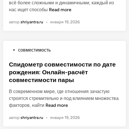
в
всё более сложными и динамичными, каждый из
о
а
и
а
С
нас ищет способы
д
Read more
ж
х
н
п
а
н
и
о
автор
shriyantra.ru
•
января 19, 2026
и
т
о
п
д
а
з
р
о
м
н
о
м
р
а
ф
О
совместимость
е
о
т
е
п
т
ж
ь
с
у
Спидометр совместимости по дате
р
д
к
с
б
рождения: Онлайн-расчёт
с
е
а
и
л
о
н
совместимости пары
ж
о
и
в
и
д
н
к
В современном мире, где отношения зачастую
м
я
о
а
о
строятся стремительно и под влиянием множества
е
:
м
л
в
С
факторов, найти
Read more
с
к
у
о
а
п
т
а
в
автор
shriyantra.ru
•
января 19, 2026
н
и
и
к
о
д
м
п