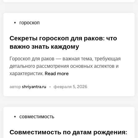
о
р
к
а
О
гороскоп
н
п
с
у
Секреты гороскоп для раков: что
о
б
важно знать каждому
в
л
м
Гороскоп для раков — важная тема, требующая
и
е
детального рассмотрения основных аспектов и
к
с
С
характеристик.
Read more
о
т
е
в
и
автор
shriyantra.ru
•
февраля 5, 2026
к
а
м
р
н
о
е
о
с
т
т
О
совместимость
ы
и
п
г
—
у
Совместимость по датам рождения:
о
п