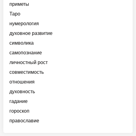
б
и
приметы
я
р
Таро
и
а
нумерология
о
к
духовное развитие
р
символика
у
самопознание
ж
а
личностный рост
ю
совместимость
щ
отношения
и
х
духовность
:
гадание
п
гороскоп
о
г
православие
р
у