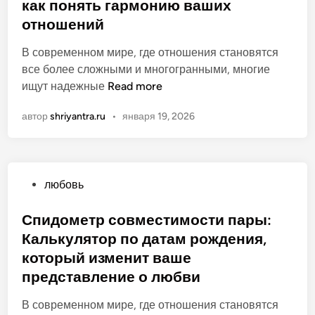
б
как понять гармонию ваших
р
о
л
о
отношений
л
и
с
н
к
В современном мире, где отношения становятся
к
ы
о
все более сложными и многогранными, многие
о
й
в
С
ищут надежные
Read more
п
г
а
о
д
и
автор
shriyantra.ru
•
января 19, 2026
н
в
л
д
о
м
я
д
е
р
л
с
а
я
О
любовь
т
к
н
п
и
о
а
у
Спидометр совместимости пары:
м
в
ч
б
Калькулятор по датам рождения,
о
:
и
л
с
который изменит ваше
ч
н
и
т
т
представление о любви
а
к
ь
о
ю
о
В современном мире, где отношения становятся
п
в
щ