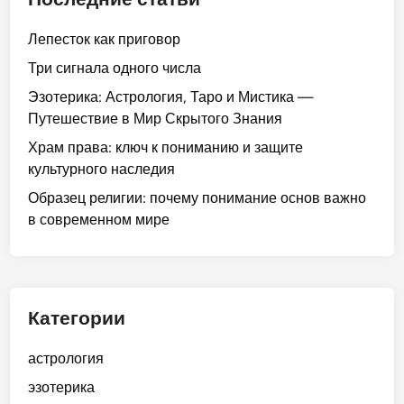
ю
а
е
а
ю
щ
л
р
Лепесток как приговор
к
с
е
ь
о
к
е
Три сигнала одного числа
г
н
ж
л
б
о
Эзотерика: Астрология, Таро и Мистика —
ы
д
ю
я
м
Путешествие в Мир Скрытого Знания
е
е
ч
и
и
о
н
Храм права: ключ к пониманию и защите
к
о
р
т
и
культурного наследия
п
к
а
н
я
о
р
Образец религии: почему понимание основ важно
о
н
у
в современном мире
ш
и
ж
е
м
а
н
а
ю
и
н
щ
я
Категории
и
е
ю
г
астрология
с
о
эзотерика
е
м