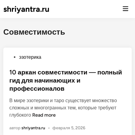
shriyantra.ru
Гла
ме
Совместимость
О
эзотерика
п
у
10 аркан совместимости — полный
б
гид для начинающих и
л
профессионалов
и
к
В мире эзотерики и таро существует множество
о
сложных и многогранных тем, которые требуют
в
1
глубокого
Read more
а
0
автор
shriyantra.ru
•
февраля 5, 2026
н
а