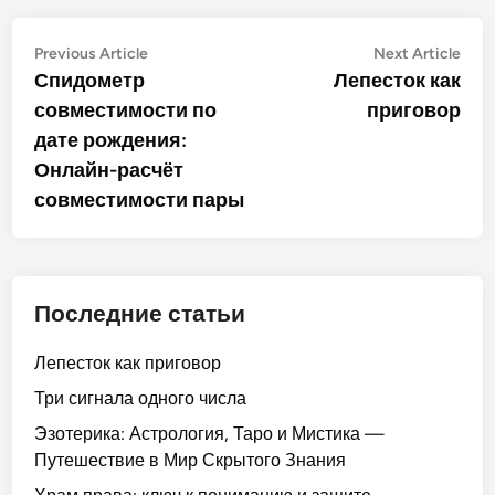
Post
Previous
Nex
Previous Article
Next Article
article:
artic
Спидометр
Лепесток как
navigation
совместимости по
приговор
дате рождения:
Онлайн-расчёт
совместимости пары
Последние статьи
Лепесток как приговор
Три сигнала одного числа
Эзотерика: Астрология, Таро и Мистика —
Путешествие в Мир Скрытого Знания