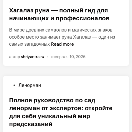
п
у
е
у
Хагалаз руна — полный гид для
к
в
б
начинающих и профессионалов
о
е
л
в
р
В мире древних символов и магических знаков
и
о
л
особое место занимает руна Хагалаз — один из
к
д
е
Х
самых загадочных
Read more
о
с
н
а
в
т
о
автор
shriyantra.ru
•
февраля 10, 2026
г
а
в
р
а
н
о
м
л
о
п
а
а
о
н
О
Ленорман
з
к
о
п
р
л
т
у
Полное руководство по сад
у
ю
э
б
ленорман от экспертов: откройте
н
ч
к
л
а
для себя уникальный мир
Л
с
и
—
предсказаний
е
п
к
п
н
е