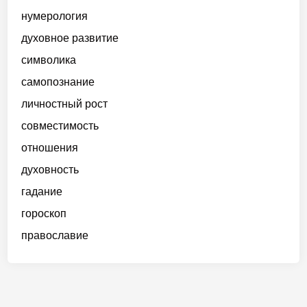
н
ч
нумерология
с
ы
ь
т
духовное развитие
в
в
символика
а
е
м
самопознание
н
н
личностный рост
о
совместимость
й
отношения
с
у
духовность
д
гадание
ь
гороскоп
б
ы
православие
и
о
т
н