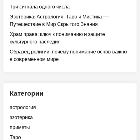
т
а
з
Три сигнала одного числа
и
и
н
о
б
Эзотерика: Астрология, Таро и Мистика —
м
ы
б
у
Путешествие в Мир Скрытого Знания
о
и
р
д
с
к
Храм права: ключ к пониманию и защите
а
у
т
а
культурного наследия
т
щ
ь
к
ь
Образец религии: почему понимание основ важно
е
с
о
с
в современном мире
г
е
н
я
о
м
и
в
ч
ё
м
т
е
р
о
а
р
к
Категории
г
й
е
и
у
н
з
астрология
т
а
а
п
эзотерика
х
р
о
с
к
приметы
м
о
а
Таро
о
б