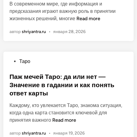
о
В современном мире, где информация и
о
о
р
в
предсказания играют важную роль в принятии
л
р
т
а
П
жизненных решений, многие
н
Read more
м
о
н
о
ы
а
в
о
автор
shriyantra.ru
•
января 28, 2026
л
й
н
:
н
г
о
р
о
и
т
а
е
д
э
с
О
Таро
р
д
к
к
п
у
л
с
р
у
Паж мечей Таро: да или нет —
к
я
п
ы
б
Значение в гадании и как понять
о
н
е
в
л
в
а
ответ карты
р
а
и
о
ч
т
е
к
Каждому, кто увлекается Таро, знакома ситуация,
д
и
о
м
о
когда одна карта становится ключевой для
с
н
в
т
в
П
принятия важного
Read more
т
а
:
а
а
а
в
ю
о
й
автор
shriyantra.ru
•
января 19, 2026
н
ж
о
щ