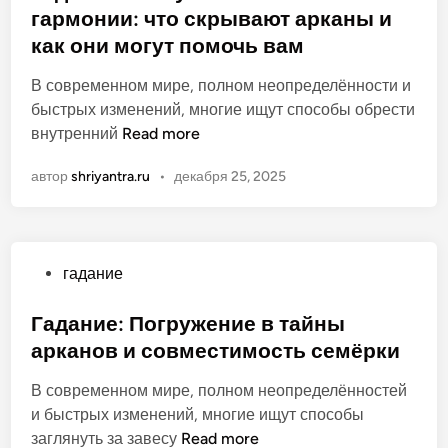
п
а
б
гармонии: что скрывают арканы и
д
З
е
р
л
а
как они могут помочь вам
н
р
т
и
и
а
т
ы
к
В современном мире, полном неопределённости и
л
ч
о
о
быстрых изменений, многие ищут способы обрести
и
е
в
в
Г
внутренний
Read more
н
н
:
а
а
е
и
о
автор
shriyantra.ru
•
декабря 25, 2025
н
д
т
е
т
о
а
в
в
к
н
г
г
р
и
а
а
о
О
гадание
е
д
д
й
п
к
а
а
т
у
Гадание: Погружение в тайны
а
н
н
е
б
арканов и совместимость семёрки
к
и
и
д
л
п
и
и
л
В современном мире, полном неопределённостей
и
у
—
и
я
и быстрых изменений, многие ищут способы
к
т
з
к
с
Г
заглянуть за завесу
Read more
о
ь