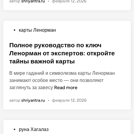
о
автор
shriyantra.ru
•
февраля 12, 2026
л
н
о
е
О
карты Ленорман
р
п
у
у
Полное руководство по ключ
к
б
Ленорман от экспертов: откройте
о
л
в
тайны важной карты
и
о
к
В мире гаданий и символизма карты Ленорман
д
о
занимают особое место — они позволяют
с
в
П
заглянуть за завесу
Read more
т
а
о
в
автор
shriyantra.ru
•
февраля 12, 2026
н
л
о
о
н
п
о
о
е
к
О
руна Хагалаз
р
л