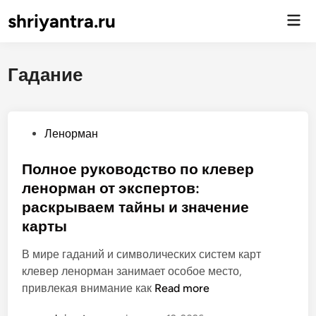
shriyantra.ru
Гла
ме
Гадание
О
Ленорман
п
у
Полное руководство по клевер
б
ленорман от экспертов:
л
раскрываем тайны и значение
и
карты
к
о
В мире гаданий и символических систем карт
в
клевер ленорман занимает особое место,
а
П
привлекая внимание как
Read more
н
о