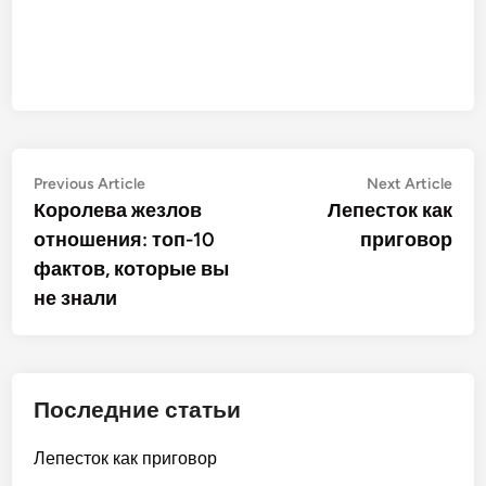
Post
Previous
Nex
Previous Article
Next Article
article:
artic
Королева жезлов
Лепесток как
navigation
отношения: топ-10
приговор
фактов, которые вы
не знали
Последние статьи
Лепесток как приговор