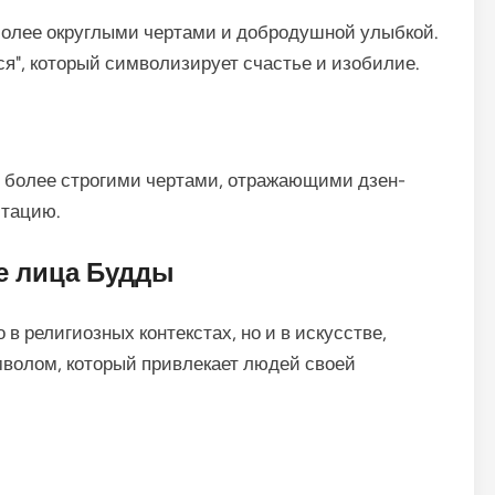
более округлыми чертами и добродушной улыбкой.
я", который символизирует счастье и изобилие.
с более строгими чертами, отражающими дзен-
итацию.
е лица Будды
в религиозных контекстах, но и в искусстве,
имволом, который привлекает людей своей