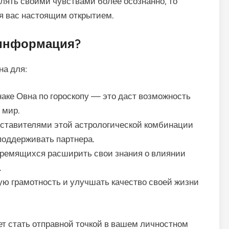
авлять своими чувствами более осознанно, то
ля вас настоящим открытием.
 информация?
на для:
наке Овна по гороскопу — это даст возможность
 мир.
едставителями этой астрологической комбинации
поддерживать партнера.
тремящихся расширить свои знания о влиянии
.
ую грамотность и улучшать качество своей жизни
т стать отправной точкой в вашем личностном