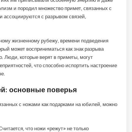
игиях им приписывали особенную энергию и даже
олизм и породил множество примет, связанных с
и ассоциируются с разрывом связей,
ному жизненному рубежу, времени подведения
торый может восприниматься как знак разрыва
. Люди, которые верят в приметы, могут
неприятностей, что способно испортить настроение
че.
й: основные поверья
язанных с ножами как подарками на юбилей, можно
Считается, что ножи «режут» не только