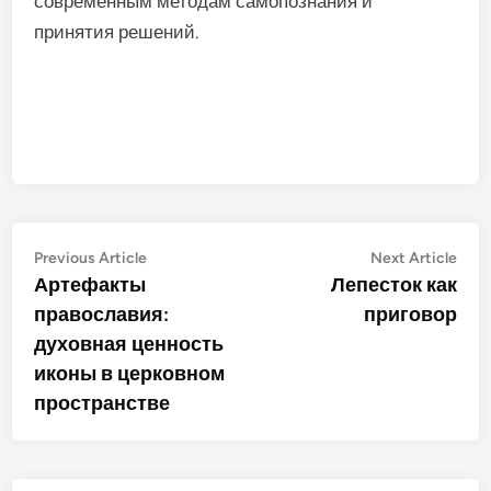
современным методам самопознания и
принятия решений.
Post
Previous
Nex
Previous Article
Next Article
article:
artic
Артефакты
Лепесток как
navigation
православия:
приговор
духовная ценность
иконы в церковном
пространстве