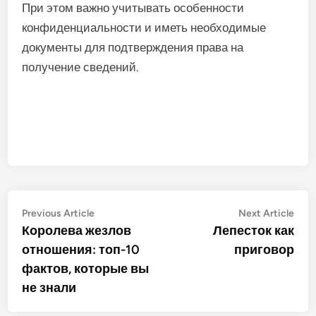
При этом важно учитывать особенности
конфиденциальности и иметь необходимые
документы для подтверждения права на
получение сведений.
Post
Previous
Nex
Previous Article
Next Article
article:
artic
Королева жезлов
Лепесток как
navigation
отношения: топ-10
приговор
фактов, которые вы
не знали