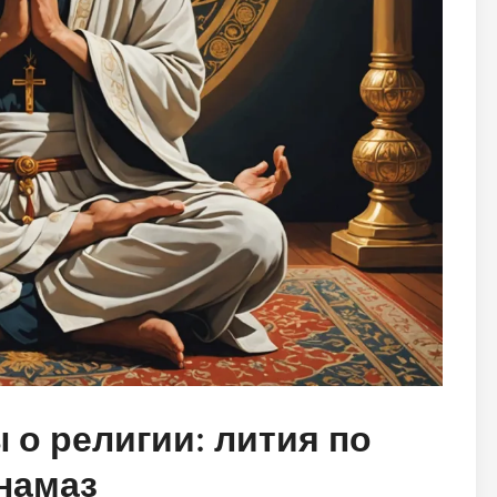
о религии: лития по
намаз