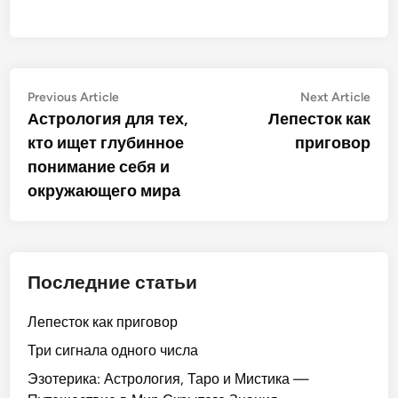
Post
Previous
Nex
Previous Article
Next Article
article:
artic
Астрология для тех,
Лепесток как
navigation
кто ищет глубинное
приговор
понимание себя и
окружающего мира
Последние статьи
Лепесток как приговор
Три сигнала одного числа
Эзотерика: Астрология, Таро и Мистика —