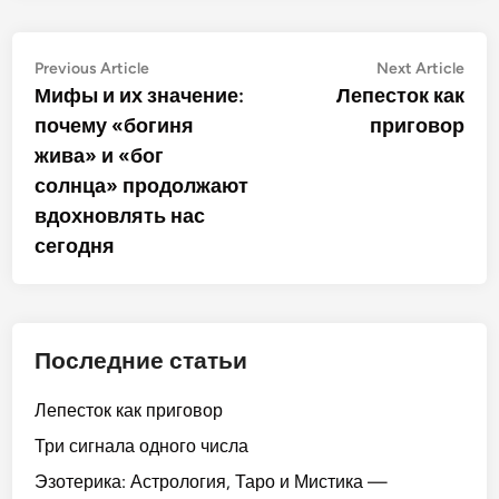
Post
Previous
Nex
Previous Article
Next Article
article:
artic
Мифы и их значение:
Лепесток как
navigation
почему «богиня
приговор
жива» и «бог
солнца» продолжают
вдохновлять нас
сегодня
Последние статьи
Лепесток как приговор
Три сигнала одного числа
Эзотерика: Астрология, Таро и Мистика —