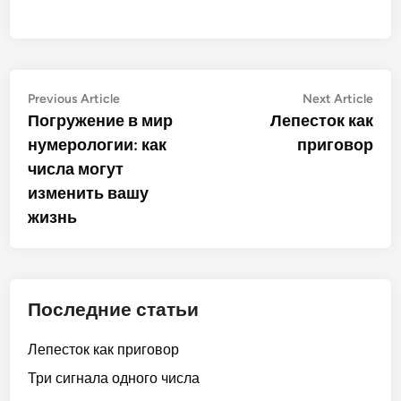
Post
Previous
Nex
Previous Article
Next Article
article:
artic
Погружение в мир
Лепесток как
navigation
нумерологии: как
приговор
числа могут
изменить вашу
жизнь
Последние статьи
Лепесток как приговор
Три сигнала одного числа