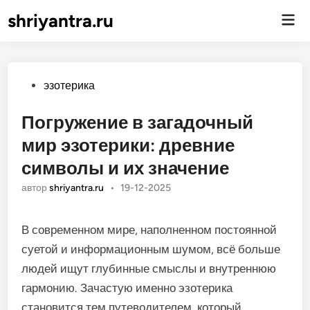
shriyantra.ru
Гла
ме
Опубликовано
эзотерика
Погружение в загадочный
мир эзотерики: древние
символы и их значение
автор
shriyantra.ru
•
19-12-2025
В современном мире, наполненном постоянной
суетой и информационным шумом, всё больше
людей ищут глубинные смыслы и внутреннюю
гармонию. Зачастую именно эзотерика
становится тем путеводителем, который