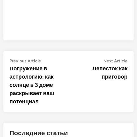
Post
Previous
Nex
Previous Article
Next Article
article:
artic
Погружение в
Лепесток как
navigation
астрологию: как
приговор
солнце в 3 доме
раскрывает ваш
потенциал
Последние статьи