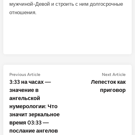
мужчиной-Девой и строить с ним долгосрочные
отношения.
Post
Previous
Nex
Previous Article
Next Article
article:
artic
3:33 на часах —
Лепесток как
navigation
значение в
приговор
ангельской
нумерологии: Что
значит зеркальное
время 03:33 —
послание ангелов