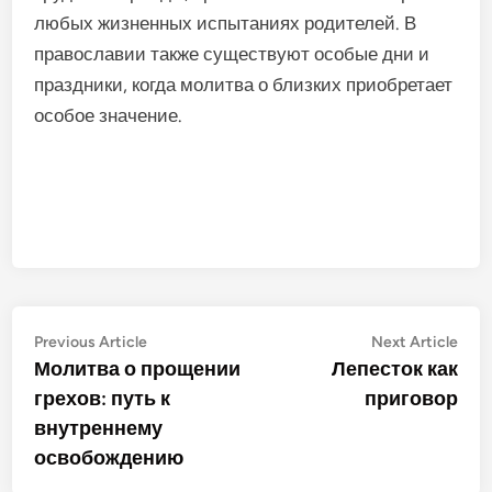
любых жизненных испытаниях родителей. В
православии также существуют особые дни и
праздники, когда молитва о близких приобретает
особое значение.
Post
Previous
Nex
Previous Article
Next Article
article:
artic
Молитва о прощении
Лепесток как
navigation
грехов: путь к
приговор
внутреннему
освобождению