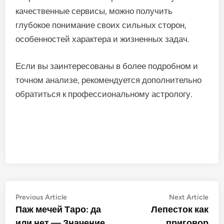
качественные сервисы, можно получить
глубокое понимание своих сильных сторон,
особенностей характера и жизненных задач.
Если вы заинтересованы в более подробном и
точном анализе, рекомендуется дополнительно
обратиться к профессиональному астрологу.
Post
Previous
Nex
Previous Article
Next Article
article:
artic
Паж мечей Таро: да
Лепесток как
navigation
или нет — Значение
приговор