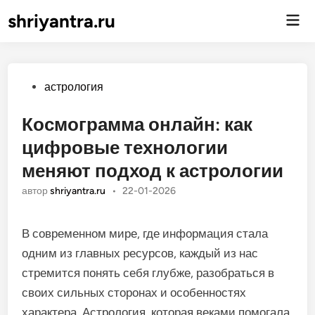
shriyantra.ru
Гла
ме
Опубликовано
астрология
Космограмма онлайн: как
цифровые технологии
меняют подход к астрологии
автор
shriyantra.ru
•
22-01-2026
В современном мире, где информация стала
одним из главных ресурсов, каждый из нас
стремится понять себя глубже, разобраться в
своих сильных сторонах и особенностях
характера. Астрология, которая веками помогала