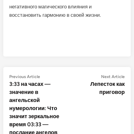
негативного магического влияния и
восстановить гармонию в своей жизни.
Post
Previous
Nex
Previous Article
Next Article
article:
artic
3:33 на часах —
Лепесток как
navigation
значение в
приговор
ангельской
нумерологии: Что
значит зеркальное
время 03:33 —
послание ангелов