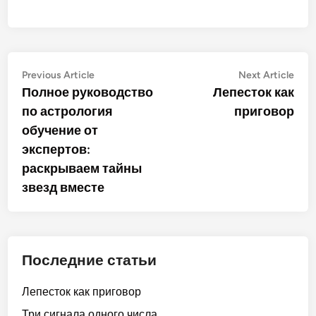
Post
Previous
Nex
Previous Article
Next Article
article:
artic
Полное руководство
Лепесток как
navigation
по астрология
приговор
обучение от
экспертов:
раскрываем тайны
звезд вместе
Последние статьи
Лепесток как приговор
Три сигнала одного числа