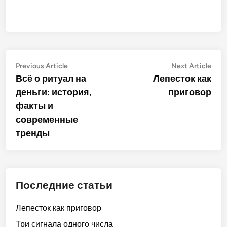
Post
Previous
Nex
Previous Article
Next Article
article:
artic
Всё о ритуал на
Лепесток как
navigation
деньги: история,
приговор
факты и
современные
тренды
Последние статьи
Лепесток как приговор
Три сигнала одного числа