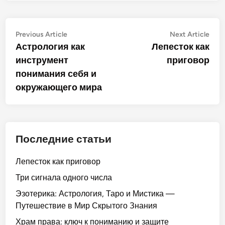
Post
Previous
Nex
Previous Article
Next Article
article:
artic
Астрология как
Лепесток как
navigation
инструмент
приговор
понимания себя и
окружающего мира
Последние статьи
Лепесток как приговор
Три сигнала одного числа
Эзотерика: Астрология, Таро и Мистика —
Путешествие в Мир Скрытого Знания
Храм права: ключ к пониманию и защите