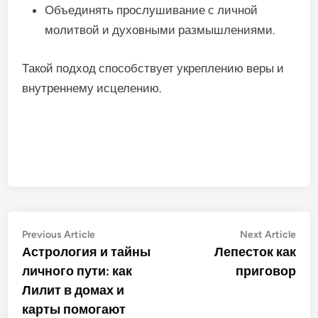
Объединять прослушивание с личной
молитвой и духовными размышлениями.
Такой подход способствует укреплению веры и
внутреннему исцелению.
Post
Previous
Nex
Previous Article
Next Article
article:
artic
Астрология и тайны
Лепесток как
navigation
личного пути: как
приговор
Лилит в домах и
карты помогают