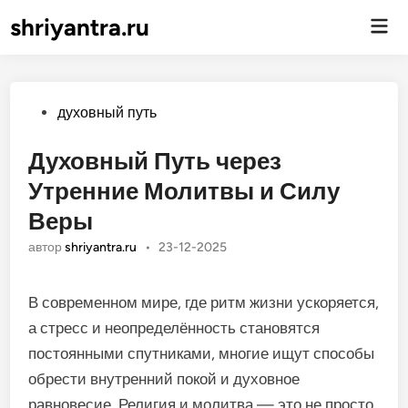
shriyantra.ru
Гла
ме
Опубликовано
духовный путь
Духовный Путь через
Утренние Молитвы и Силу
Веры
автор
shriyantra.ru
•
23-12-2025
В современном мире, где ритм жизни ускоряется,
а стресс и неопределённость становятся
постоянными спутниками, многие ищут способы
обрести внутренний покой и духовное
равновесие. Религия и молитва — это не просто