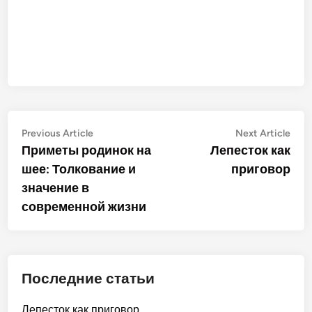
Post
Previous
Nex
Previous Article
Next Article
article:
artic
Приметы родинок на
Лепесток как
navigation
шее: Толкование и
приговор
значение в
современной жизни
Последние статьи
Лепесток как приговор