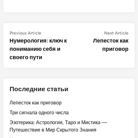
Post
Previous
Nex
Previous Article
Next Article
article:
artic
Нумерология: ключ к
Лепесток как
navigation
пониманию себя и
приговор
своего пути
Последние статьи
Лепесток как приговор
Три сигнала одного числа
Эзотерика: Астрология, Таро и Мистика —
Путешествие в Мир Скрытого Знания