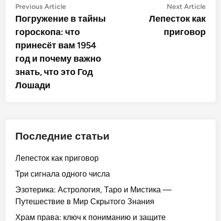
Post
Previous
Nex
Previous Article
Next Article
article:
artic
Погружение в тайны
Лепесток как
navigation
гороскопа: что
приговор
принесёт вам 1954
год и почему важно
знать, что это Год
Лошади
Последние статьи
Лепесток как приговор
Три сигнала одного числа
Эзотерика: Астрология, Таро и Мистика —
Путешествие в Мир Скрытого Знания
Храм права: ключ к пониманию и защите