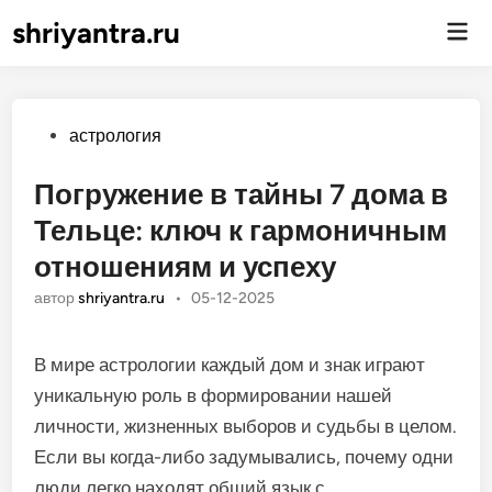
shriyantra.ru
Гла
ме
Опубликовано
астрология
Погружение в тайны 7 дома в
Тельце: ключ к гармоничным
отношениям и успеху
автор
shriyantra.ru
•
05-12-2025
В мире астрологии каждый дом и знак играют
уникальную роль в формировании нашей
личности, жизненных выборов и судьбы в целом.
Если вы когда-либо задумывались, почему одни
люди легко находят общий язык с