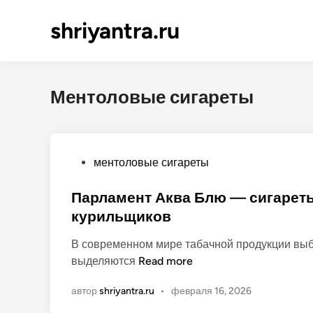
shriyantra.ru
Ментоловые сигареты
О
ментоловые сигареты
п
у
Парламент Аква Блю — сигареты
б
курильщиков
л
В современном мире табачной продукции выб
и
П
выделяются
Read more
к
а
о
автор
shriyantra.ru
•
февраля 16, 2026
р
в
л
а